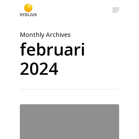
Skip
Menu
to
Close
main
Menu
content
Monthly Archives
februari
2024