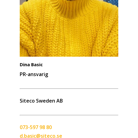
Dina Basic
PR-ansvarig
Siteco Sweden AB
073-597 98 80
d.basic@siteco.se