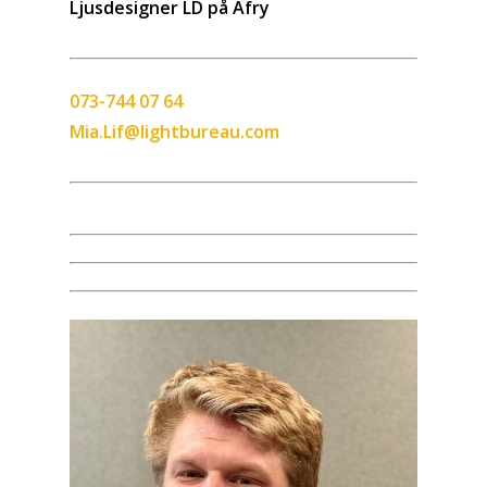
Ljusdesigner LD på Afry
073-744 07 64
Mia.Lif@lightbureau.com