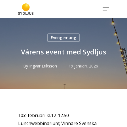
Skip
Menu
to
Close
main
Menu
content
Evengemang
Vårens event med Sydljus
By
Ingvar Eriksson
19 januari, 2026
10:e februari kl.12-12.50
Lunchwebbinarium; Vinnare Svenska