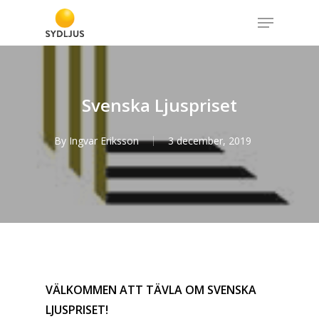
Skip
Menu
to
Close
main
Menu
content
Svenska Ljuspriset
By
Ingvar Eriksson
3 december, 2019
VÄLKOMMEN ATT TÄVLA OM SVENSKA
LJUSPRISET!