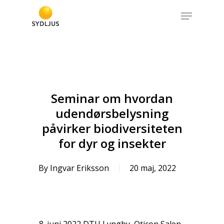
Skip
Menu
to
Close
main
Menu
content
Seminar om hvordan
udendørsbelysning
påvirker biodiversiteten
for dyr og insekter
By
Ingvar Eriksson
20 maj, 2022