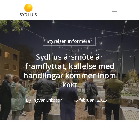
Skip
Menu
to
Close
main
Menu
content
Styrelsen Informerar
Sydljus årsmöte är
framflyttat, kallelse med
handlingar kommer inom
kort
By
Ingvar Eriksson
6 februari, 2026