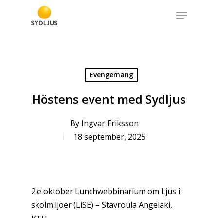
Skip
Menu
to
Close
main
Menu
content
Evengemang
Höstens event med Sydljus
By
Ingvar Eriksson
18 september, 2025
2:e oktober Lunchwebbinarium om Ljus i
skolmiljöer (LiSE) – Stavroula Angelaki,