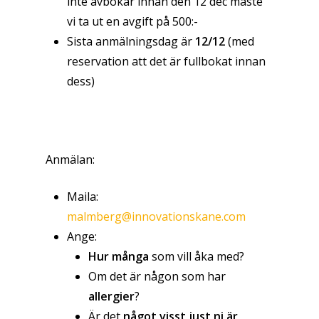
inte avbokar innan den 12 dec måste
vi ta ut en avgift på 500:-
Sista anmälningsdag är
12/12
(med
reservation att det är fullbokat innan
dess)
Anmälan:
Maila:
malmberg@innovationskane.com
Ange:
Hur många
som vill åka med?
Om det är någon som har
allergier
?
Är det
något visst just ni är