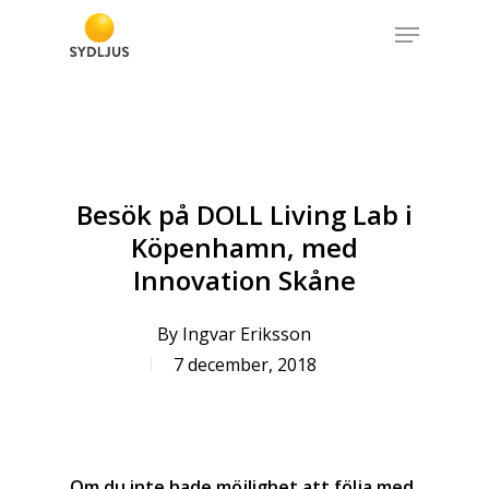
Skip
Menu
to
Close
main
Menu
content
Besök på DOLL Living Lab i
Köpenhamn, med
Innovation Skåne
By
Ingvar Eriksson
7 december, 2018
Om du inte hade möjlighet att följa med