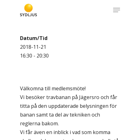
Skip
Menu
to
Close
main
Menu
content
Datum/Tid
2018-11-21
16:30 - 20:30
Välkomna till medlemsmöte!
Vi besöker travbanan på Jägersro och får
titta på den uppdaterade belysningen för
banan samt ta del av tekniken och
reglerna bakom.
Vi får även en inblick i vad som komma