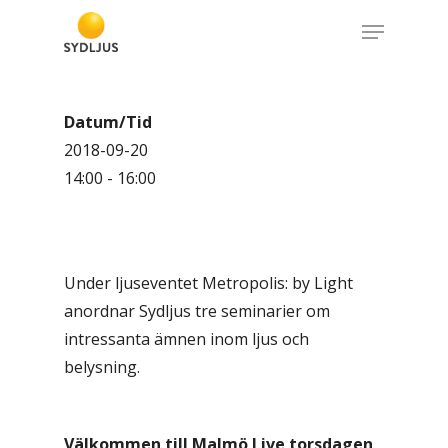
Skip
Menu
to
Close
main
Menu
content
Datum/Tid
2018-09-20
14:00 - 16:00
Under ljuseventet Metropolis: by Light
anordnar Sydljus tre seminarier om
intressanta ämnen inom ljus och
belysning.
Välkommen till Malmö Live torsdagen