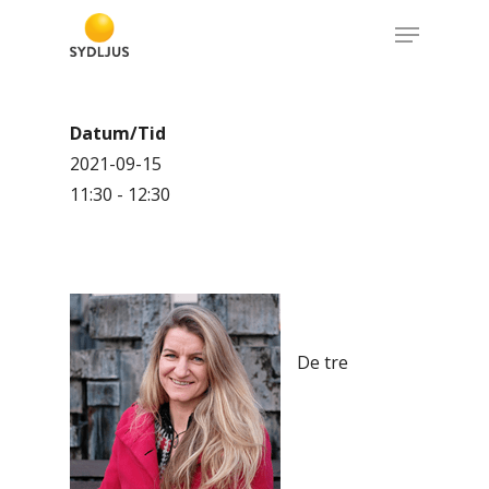
Skip
Menu
to
Close
main
Menu
content
Datum/Tid
2021-09-15
11:30 - 12:30
De tre