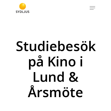
Skip
Menu
to
Close
main
Menu
content
Studiebesök
på Kino i
Lund &
Årsmöte