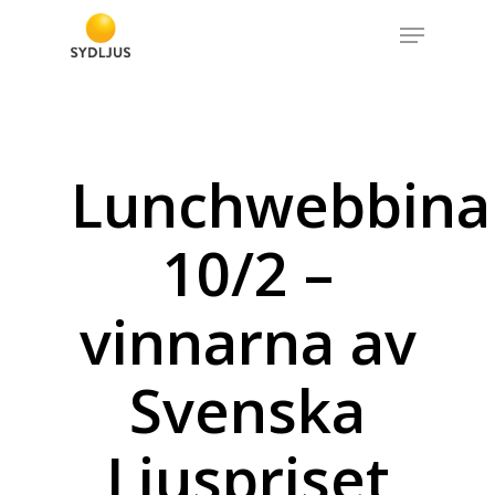
Skip
Menu
to
Close
main
Menu
content
Lunchwebbina
10/2 –
vinnarna av
Svenska
Ljuspriset