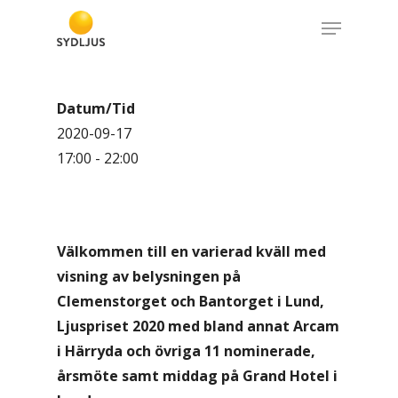
Skip
Menu
to
Close
main
Menu
content
Datum/Tid
2020-09-17
17:00 - 22:00
Välkommen till en varierad kväll med
visning av belysningen på
Clemenstorget och Bantorget i Lund,
Ljuspriset 2020 med bland annat Arcam
i Härryda och övriga 11 nominerade,
årsmöte samt middag på Grand Hotel i