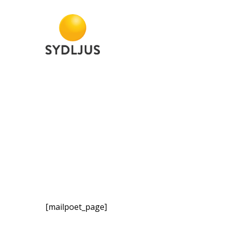
Skip
to
main
content
[mailpoet_page]