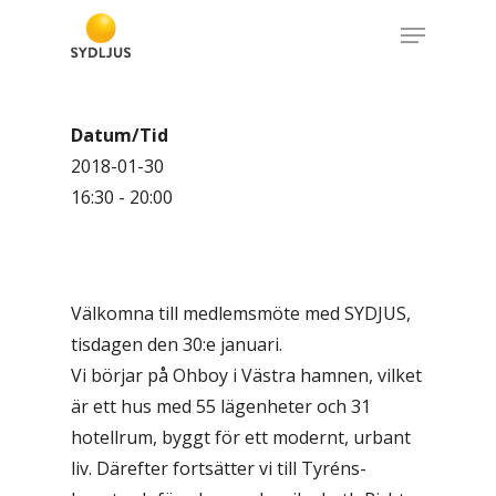
Skip
Menu
to
Close
main
Menu
content
Datum/Tid
2018-01-30
16:30 - 20:00
Välkomna till medlemsmöte med SYDJUS,
tisdagen den 30:e januari.
Vi börjar på Ohboy i Västra hamnen, vilket
är ett hus med 55 lägenheter och 31
hotellrum, byggt för ett modernt, urbant
liv. Därefter fortsätter vi till Tyréns-