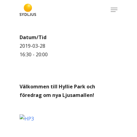
Skip
Menu
to
Close
main
Menu
content
Datum/Tid
2019-03-28
16:30 - 20:00
Välkommen till Hyllie Park och
föredrag om nya Ljusamallen!