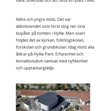
växa, utvecklas och att hitta sin plats i livet.
Äldre och yngre möts. Det var
äldreboendet som först slog ner sina
bopålar på tomten i Hyllie. Men snart
följdes det av kyrkan, folkhögskolan,
förskolan och grundskolan. Idag möts alla
åldrar på Hyllie Park. Erfarenhet och
levnadsvisdom samsas med nyfikenhet
och upptäckarglädje.