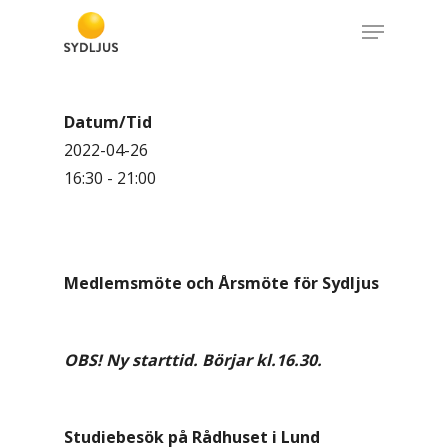
Skip
Menu
to
Close
main
Menu
content
Datum/Tid
2022-04-26
16:30 - 21:00
Medlemsmöte och Årsmöte för Sydljus
OBS! Ny starttid. Börjar kl.16.30.
Studiebesök på Rådhuset i Lund